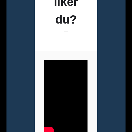
liker
du?