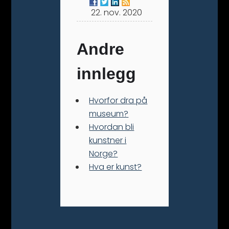
22. nov. 2020
Andre
innlegg
Hvorfor dra på
museum?
Hvordan bli
kunstner i
Norge?
Hva er kunst?