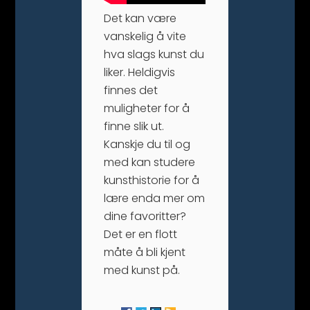
Det kan være
vanskelig å vite
hva slags kunst du
liker. Heldigvis
finnes det
muligheter for å
finne slik ut.
Kanskje du til og
med kan studere
kunsthistorie for å
lære enda mer om
dine favoritter?
Det er en flott
måte å bli kjent
med kunst på.